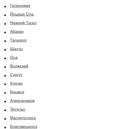
Геленджик
Йошкар Ола
Нижний Тагил
Абакан
Таганрог
Шахты
Оса
Волжский
Сургут
Курган
Крымск
Александров
Энгельс
Магнитогорск
Благовещенск