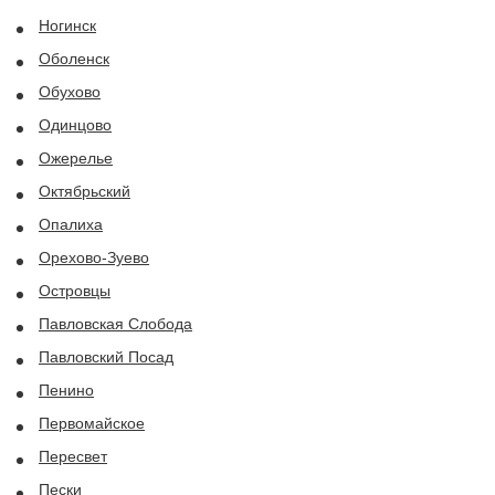
Ногинск
Оболенск
Обухово
Одинцово
Ожерелье
Октябрьский
Опалиха
Орехово-Зуево
Островцы
Павловская Слобода
Павловский Посад
Пенино
Первомайское
Пересвет
Пески