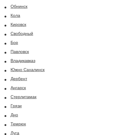
Обнинск
Кола
Кировск
Свободный
Бор
Павловск
Владикавказ
Южно Сахалинск
Дербент
Ангарск
Стерлитамак
Грязи
Дно
Темрюк
Луга