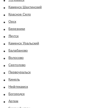
Каменск Шахтинский
Красное Село
Орск
Березники
Якутск
Каменск Уральский
Балабаново
Волосово
Сертолово
Первоуральск
Кинель
Нефтекамск
Богородск
Артем