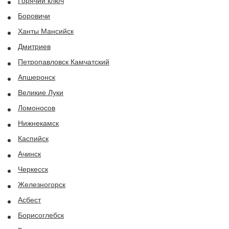
Горячий ключ
Боровичи
Ханты Мансийск
Дмитриев
Петропавловск Камчатский
Апшеронск
Великие Луки
Ломоносов
Нижнекамск
Каспийск
Ачинск
Черкесск
Железногорск
Асбест
Борисоглебск