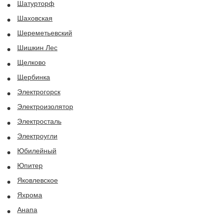
Шатурторф
Шаховская
Шереметьевский
Шишкин Лес
Щелково
Щербинка
Электрогорск
Электроизолятор
Электросталь
Электроугли
Юбилейный
Юпитер
Яковлевское
Яхрома
Анапа