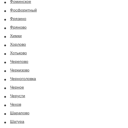
Фоминское
Фосфоритный
Фрязино
Фряново
Химки
Хорлово
Хотьково
Черепово
Черкизово
Черноголовка
Черное
Черусти
Чехов
Шарапово
Шатура