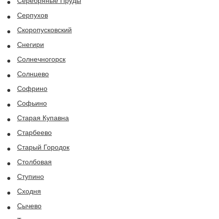
Серебряные Пруды
Серпухов
Скоропусковский
Снегири
Солнечногорск
Солнцево
Софрино
Софьино
Старая Купавна
Старбеево
Старый Городок
Столбовая
Ступино
Сходня
Сычево