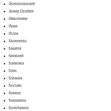
Зеленоградский
Знамя Октября
Ивантеевка
Икша
Истра
Калининец
Кашира
Киевский
Климовск
Клин
Клязьма
Кнутово
Кожино
Кокошкино
Колюбакино