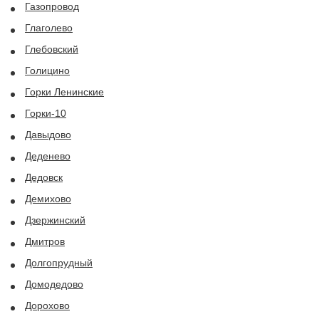
Газопровод
Глаголево
Глебовский
Голицино
Горки Ленинские
Горки-10
Давыдово
Деденево
Дедовск
Демихово
Дзержинский
Дмитров
Долгопрудный
Домодедово
Дорохово