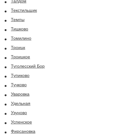
Талдом
Текстильщик
Темпы
Тишково
Томилино
Троицк
Троицкое
Туголесский Бор
Тупиково
Тучково
Уваровка
Удельная
Узуново
Успенское
Фирсановка