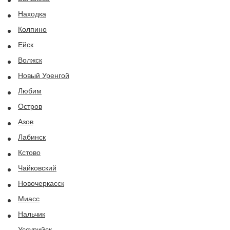
Находка
Колпино
Ейск
Волжск
Новый Уренгой
Любим
Остров
Азов
Лабинск
Кстово
Чайковский
Новочеркасск
Миасс
Нальчик
Уссурийск