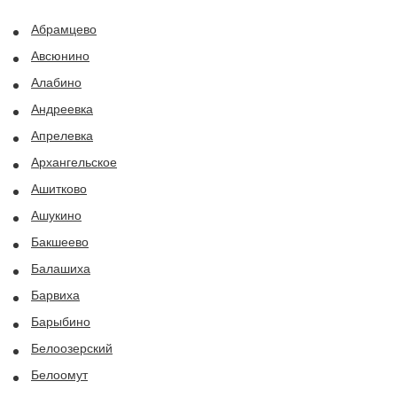
Абрамцево
Авсюнино
Алабино
Андреевка
Апрелевка
Архангельское
Ашитково
Ашукино
Бакшеево
Балашиха
Барвиха
Барыбино
Белоозерский
Белоомут