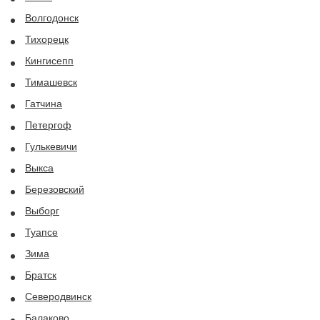
Волгодонск
Тихорецк
Кингисепп
Тимашевск
Гатчина
Петергоф
Гулькевичи
Выкса
Березовский
Выборг
Туапсе
Зима
Братск
Северодвинск
Балаково