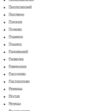
Пролетарский
Протвино
Птичное
Пучково
Пушкино
Пущино
Радовицкий
Развилка
Раменское
Рассудово
Расторопово
Реммаш
Реутов
Речицы
Решетниково