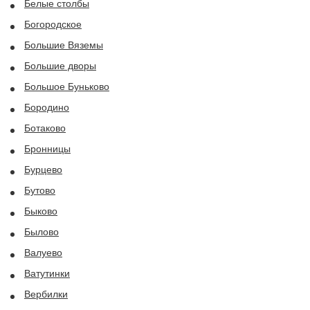
Белые столбы
Богородское
Большие Вяземы
Большие дворы
Большое Буньково
Бородино
Ботаково
Бронницы
Бурцево
Бутово
Быково
Былово
Валуево
Ватутинки
Вербилки