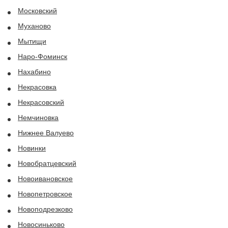
Московский
Муханово
Мытищи
Наро-Фоминск
Нахабино
Некрасовка
Некрасовский
Немчиновка
Нижнее Валуево
Новинки
Новобратцевский
Новоивановское
Новопетровское
Новоподрезково
Новосиньково