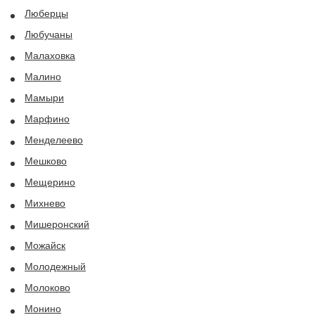
Люберцы
Любучаны
Малаховка
Малино
Мамыри
Марфино
Менделеево
Мешково
Мещерино
Михнево
Мишеронский
Можайск
Молодежный
Молоково
Монино