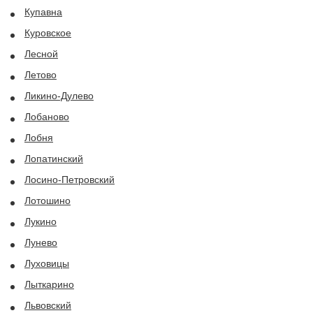
Купавна
Куровское
Лесной
Летово
Ликино-Дулево
Лобаново
Лобня
Лопатинский
Лосино-Петровский
Лотошино
Лукино
Лунево
Луховицы
Лыткарино
Львовский