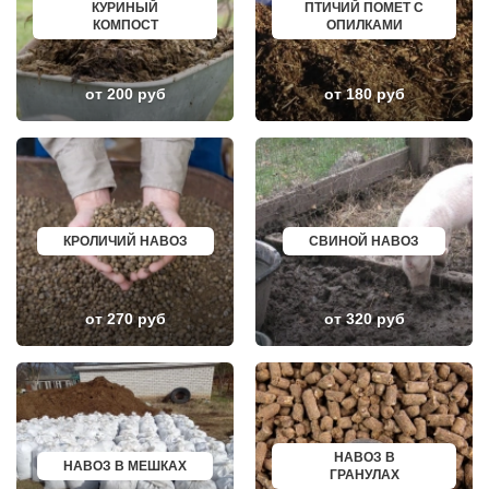
НОВИНКИ
ИСКИТИМ
КУРИНЫЙ
ПТИЧИЙ ПОМЕТ С
НОВОБРАТЦЕВСКИЙ
СЫСЕРТЬ
КОМПОСТ
ОПИЛКАМИ
НОВОИВАНОВСКОЕ
КЫЗЫЛ
НОВОПЕТРОВСКОЕ
МИХАЙЛОВКА
НОВОПОДРЕЗКОВО
АКСАЙ
НОВОСИНЬКОВО
ПЕРЕСЛАВЛЬ ЗАЛЕССКИЙ
от 200 руб
от 180 руб
НОГИНСК
ЖУКОВ
ОБОЛЕНСК
КУРЧАТОВ
ОБУХОВО
УГЛИЧ
ОДИНЦОВО
ШЕБЕКИНО
ОЖЕРЕЛЬЕ
БЕЛОВО
ОКТЯБРЬСКИЙ
СОКОЛ
ОПАЛИХА
ОЗЕРСК
ОРЕХОВО-ЗУЕВО
ОКТЯБРЬСК
КРОЛИЧИЙ НАВОЗ
СВИНОЙ НАВОЗ
ОСТРОВЦЫ
КИМРЫ
ПАВЛОВСКАЯ СЛОБОДА
КОТЛАС
ПАВЛОВСКИЙ ПОСАД
УСТЬ ИЛИМСК
ПЕНИНО
ШАДРИНСК
ПЕРВОМАЙСКОЕ
ДАНКОВ
от 270 руб
от 320 руб
ПЕРЕСВЕТ
МИЧУРИНСК
ПЕСКИ
ВЯЗНИКИ
ПИРОГОВСКИЙ
ГОРОДЕЦ
ПОВАРОВО
САСОВО
ПОДОЛЬСК
СУХОЙ ЛОГ
ПОЛУШКИНО
ГУРЬЕВСК
ПОСЕЛОК ВОСКРЕСЕНСКОЕ
МИХАЙЛОВ
ПОСЕЛОК БИОКОМБИНАТА
НЯГАНЬ
НАВОЗ В
НАВОЗ В МЕШКАХ
ПОСЕЛОК БОЛЬШЕВИК
МЕЛЕУЗ
ГРАНУЛАХ