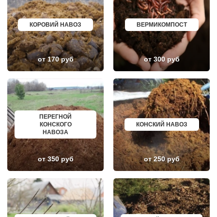
ЛУНЕВО
ЩЕКИНО
ЛУХОВИЦЫ
ДИМИТРОВГРАД
ЛЫТКАРИНО
СИМ
ЛЬВОВСКИЙ
МАЛОЯРОСЛАВЕЦ
КОРОВИЙ НАВОЗ
ВЕРМИКОМПОСТ
ЛЮБЕРЦЫ
МАРИИНСК
ЛЮБУЧАНЫ
МИНУСИНСК
МАЛАХОВКА
ВЕРХНЯЯ ПЫШМА
МАЛИНО
РОССОШЬ
от 170 руб
от 300 руб
МАМЫРИ
УСТЬ ЛАБИНСК
МАРФИНО
КОМСОМОЛЬСК
МЕНДЕЛЕЕВО
РЖЕВ
МЕШКОВО
АЛЕКСЕЕВКА
МЕЩЕРИНО
ВЯЗЬМА
МИХНЕВО
ИШИМ
МИШЕРОНСКИЙ
ПОКРОВ
МОЖАЙСК
ЗЕЛЕНОДОЛЬСК
ПЕРЕГНОЙ
МОЛОДЕЖНЫЙ
ЛИВНЫ
КОНСКОГО
КОНСКИЙ НАВОЗ
МОЛОКОВО
БОБРОВ
НАВОЗА
МОНИНО
ЛИСКИ
МОСКОВСКИЙ
КУЗНЕЦК
МУХАНОВО
БАЛАШОВ
от 350 руб
от 250 руб
МЫТИЩИ
ВЫШНИЙ ВОЛОЧЕК
НАРО-ФОМИНСК
БЕЛОЯРСКИЙ
НАХАБИНО
ГУСЬ ХРУСТАЛЬНЫЙ
НЕКРАСОВКА
ИЗБЕРБАШ
НЕКРАСОВСКИЙ
НАЗРАНЬ
НЕМЧИНОВКА
АБИНСК
НИЖНЕЕ ВАЛУЕВО
ПЕРЕВОЗ