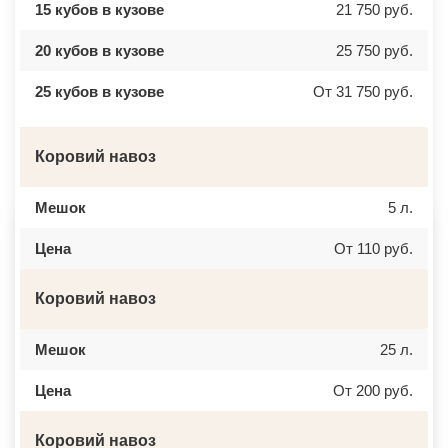
ВЕРХНЕЕ МЯЧКОВО
УССУРИЙСК
15 кубов в кузове
21 750 руб.
ВЕРХОВЬЕ
КАМЕНСК ШАХТИНСКИЙ
ВИДНОЕ
КРАСНОЕ СЕЛО
ВИШНЯКОВСКИЕ ДАЧИ
ОРСК
20 кубов в кузове
25 750 руб.
ВЛАСЬЕВО
БЕРЕЗНИКИ
ВНУКОВО
ЯКУТСК
25 кубов в кузове
От 31 750 руб.
ВОЛОКОЛАМСК
КАМЕНСК УРАЛЬСКИЙ
ВОРОНОВО
БАЛАБАНОВО
ВОСКРЕСЕНСК
ВОЛОСОВО
ВОСТОЧНЫЙ
СЕРТОЛОВО
Коровий навоз
ВОСТРЯКОВО
ПЕРВОУРАЛЬСК
ВОСХОД
КИНЕЛЬ
ВЫСОКОВСК
НЕФТЕКАМСК
Мешок
5 л.
ГАЗОПРОВОД
БОГОРОДСК
ГЛАГОЛЕВО
АРТЕМ
ГЛЕБОВСКИЙ
ГОРЯЧИЙ КЛЮЧ
Цена
От 110 руб.
ГОЛИЦИНО
БОРОВИЧИ
ГОРКИ ЛЕНИНСКИЕ
ХАНТЫ МАНСИЙСК
ГОРКИ-10
ДМИТРИЕВ
Коровий навоз
ДАВЫДОВО
ПЕТРОПАВЛОВСК КАМЧАТСКИЙ
ДЕДЕНЕВО
АПШЕРОНСК
ДЕДОВСК
ВЕЛИКИЕ ЛУКИ
Мешок
25 л.
ДЕМИХОВО
ЛОМОНОСОВ
ДЗЕРЖИНСКИЙ
НИЖНЕКАМСК
ДМИТРОВ
КАСПИЙСК
Цена
От 200 руб.
ДОЛГОПРУДНЫЙ
АЧИНСК
ДОМОДЕДОВО
ЧЕРКЕССК
ДОРОХОВО
ЖЕЛЕЗНОГОРСК
Коровий навоз