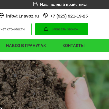
Наш полный прайс-лист
info@1navoz.ru
+7 (925) 921-19-25
чет стоимости
Заказать звонок
НАВОЗ В ГРАНУЛАХ
КОНТАКТЫ
»
»
»