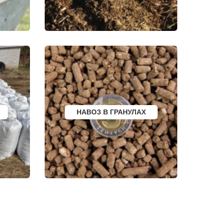
ФРОЛОВО
СЕМИЛУКИ
УСТЬ-КУТ
СЛОБОДСКОЙ
ПИКАЛЕВО
К
КОВЫЛКИНО
ПОЛЯРНЫЙ
ЫЙ
КУЛЕБАКИ
СЕРГАЧ
ПОРХОВ
РЫБНОЕ
АТКАРСК
ЕРШОВ
ГУБКИНСКИЙ
НАВОЗ В ГРАНУЛАХ
ЗАРИНСК
НОВОЗЫБКОВ
КИРИЛЛОВ
ЕССКИЙ
БОГУЧАР
БОРОВСК
МЕДЫНЬ
СОРТАВАЛА
КАЛТАН
ЮРГА
ВЯТСКИЕ ПОЛЯНЫ
ОЛЕНЕГОРСК
ЛЫСЬВА
НЕРЮНГРИ
АРСК