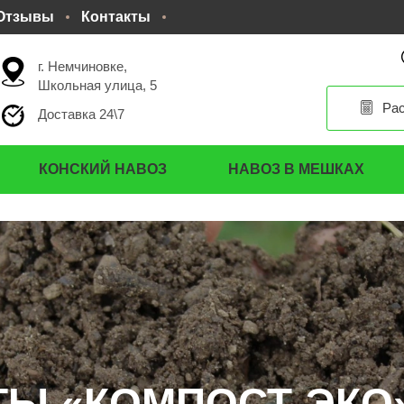
Отзывы
Контакты
г. Немчиновке,
Школьная улица, 5
Рас
Доставка 24\7
КОНСКИЙ НАВОЗ
НАВОЗ В МЕШКАХ
ТЫ «КОМПОСТ-ЭКО
ТЫ «КОМПОСТ-ЭКО
ТЫ «КОМПОСТ-ЭКО