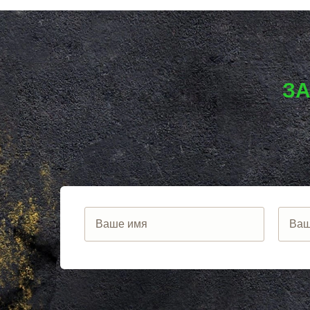
КИЕВСКИЙ
УСПЕНСКО
КЛИМОВСК
ФИРСАНОВ
КЛИН
ФОМИНСКО
КЛЯЗЬМА
ФОСФОРИТ
КНУТОВО
ФРЯЗИНО
КОЖИНО
ФРЯНОВО
КОКОШКИНО
ХИМКИ
ЗА
КОЛЮБАКИНО
ХОРЛОВО
КОММУНАРКА
ХОТЬКОВО
КОНСТАНТИНОВО
ЧЕРЕПОВО
КОРЕНЕВО
ЧЕРКИЗОВО
КОРОЛЕВ
ЧЕРНОГОЛО
КОСИНО
ЧЕРНОЕ
КОТЕЛЬНИКИ
ЧЕРУСТИ
КРАСКОВО
ЧЕХОВ
КРАСНАЯ ПАХРА
ШАРАПОВО
КРАСНОАРМЕЙСК
ШАТУРА
КРАСНОГОРСК
ШАТУРТОРФ
КРАСНОЗАВОДСК
ШАХОВСКА
КРАСНОЗНАМЕНСК
ШЕРЕМЕТЬ
КРАТОВО
ШИШКИН Л
КРЮКОВО
ЩЕЛКОВО
КУБИНКА
ЩЕРБИНКА
КУПАВНА
ЭЛЕКТРОГО
КУРОВСКОЕ
ЭЛЕКТРОИЗ
ЛЕСНОЙ
ЭЛЕКТРОСТ
ЛЕТОВО
ЭЛЕКТРОУГ
ЛИКИНО-ДУЛЕВО
ЮБИЛЕЙН