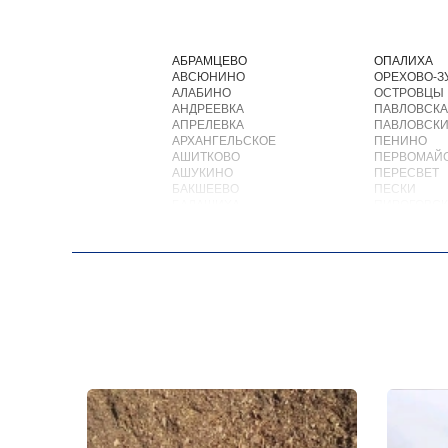
АБРАМЦЕВО
ОПАЛИХА
АВСЮНИНО
ОРЕХОВО-З
АЛАБИНО
ОСТРОВЦЫ
АНДРЕЕВКА
ПАВЛОВСКА
АПРЕЛЕВКА
ПАВЛОВСКИ
АРХАНГЕЛЬСКОЕ
ПЕНИНО
АШИТКОВО
ПЕРВОМАЙ
АШУКИНО
ПЕРЕСВЕТ
БАКШЕЕВО
ПЕСКИ
БАЛАШИХА
ПИРОГОВС
БАРВИХА
ПОВАРОВО
БАРЫБИНО
ПОДОЛЬСК
БЕЛООЗЕРСКИЙ
ПОЛУШКИН
БЕЛООМУТ
ПОСЕЛОК В
БЕЛЫЕ СТОЛБЫ
ПОСЕЛОК Б
БОГОРОДСКОЕ
ПОСЕЛОК Б
БОЛЬШИЕ ВЯЗЕМЫ
ПОСЕЛОК В
БОЛЬШИЕ ДВОРЫ
ПОСЕЛОК В
БОЛЬШОЕ БУНЬКОВО
ПОСЕЛОК И
БОРОДИНО
ПОСЕЛОК 
БОТАКОВО
ПОСЕЛОК Л
БРОННИЦЫ
МОСРЕНТГ
БУРЦЕВО
ПРАВДИНС
БУТОВО
ПРИВОКЗА
БЫКОВО
ПРОЛЕТАР