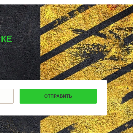
УДОМЛЯ
АМУРСК
ЧЕБАРКУЛЬ
НОЯБРЬСК
ГОРОХОВЕЦ
КАЛАЧ
БАЛТИЙСК
ВКЕ
ЛЮДИНОВО
МЕЩОВСК
ЕЛИЗОВО
КИСЕЛЕВСК
БОГОТОЛ
РУЗАЕВКА
БУГУРУСЛАН
АРТЕМОВСКИЙ
КРАСНОТУРЬИНСК
СЕВЕРСК
ВЕНЕВ
БЕЛОКУРИХА
 АМУРЕ
КОРЯЖМА
ЮРЬЕВ-ПОЛЬСКИЙ
ФУРМАНОВ
НИЖНЕУДИНСК
РСК
ШЕЛЕХОВ
УРЖУМ
ЛЕБЕДЯНЬ
ЛЫСКОВО
КАЛАЧИНСК