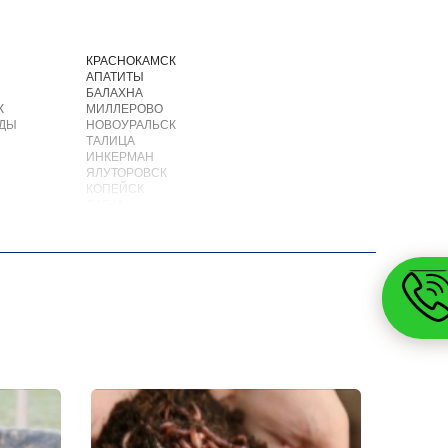
И
КРАСНОКАМСК
АПАТИТЫ
БАЛАХНА
К
МИЛЛЕРОВО
ОДЫ
НОВОУРАЛЬСК
ТАЛИЦА
ИНКЕРМАН
ЯЛУТОРОВСК
КОПЕЙСК
САТКА
АХТУБИНСК
ИШИМБАЙ
БИРОБИДЖАН
ШАРЫПОВО
ВАЛДАЙ
КУЙБЫШЕВ
СОЛИКАМСК
И
РОСЛАВЛЬ
ЗАВОДОУКОВСК
ЮЖНОУРАЛЬСК
ДЮРТЮЛИ
УЧАЛЫ
ВАЛУЙКИ
УРЮПИНСК
ЧАПЛЫГИН