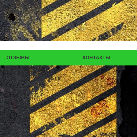
СОРОЧИНСК
ГОРНОЗАВОДСК
ВЕРХНИЙ ТАГИЛ
КАРПИНСК
БЕЛЕВ
ДОНСКОЙ
СТАРОДУБ
БУТУРЛИНОВКА
ТАЙШЕТ
ГВАРДЕЙСК
СУХИНИЧИ
ОТЗЫВЫ
КОНТАКТЫ
ОСИННИКИ
МОРОЗОВСК
АЛАПАЕВСК
ИЗОБИЛЬНЫЙ
МОРШАНСК
БУГУЛЬМА
БУИНСК
ЛИХОСЛАВЛЬ
СУВОРОВ
СНЕЖИНСК
ТЫНДА
БИРЮЧ
НОВЫЙ ОСКОЛ
ВЕЛИКИЙ УСТЮГ
НИКОЛЬСК
ЛЕНИНСК-КУЗНЕЦКИЙ
НАЗАРОВО