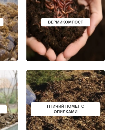
МОНЧЕГОРСК
БЕЛИНСКИЙ
ПОХВИСТНЕВО
РАССКАЗОВО
ВЕРМИКОМПОСТ
МЕГИОН
ТОПКИ
ЗЕЛЕНОГОРСК
ДМИТРОВСК
СКОПИН
МАРКС
ПЕТРОВСК
ЗЕЛЕНОКУМСК
НУРЛАТ
ЗУБЦОВ
САЯНОГОРСК
АША
ОНЕГА
БЕЛОРЕЦК
СИБАЙ
СОВЕТСК
КОНДРОВО
ТАШТАГОЛ
УСИНСК
ПТИЧИЙ ПОМЕТ С
НОВОТРОИЦК
ОПИЛКАМИ
ЗАРЕЧНЫЙ
НЫТВА
АРАМИЛЬ
КОТОВО