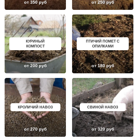
ИВАНТЕЕВКА
ГРОЗНЫЙ
от 350 руб
от 250 руб
ИКША
ЗЛАТОУСТ
ИСТРА
НОВОЧЕБОКСАРСК
КАЛИНИНЕЦ
МИРНЫЙ
КАШИРА
ГЕОРГИЕВСК
КИЕВСКИЙ
НОВОКУЙБЫШЕВСК
КЛИМОВСК
МИНЕРАЛЬНЫЕ ВОДЫ
КЛИН
ЕЛАБУГА
КЛЯЗЬМА
ЕЛЕЦ
КУРИНЫЙ
ПТИЧИЙ ПОМЕТ С
КНУТОВО
ПАВЛОВО
КОМПОСТ
ОПИЛКАМИ
КОЖИНО
КИСЛОВОДСК
КОКОШКИНО
КРОПОТКИН
КОЛЮБАКИНО
УСОЛЬЕ
КОММУНАРКА
НИЖНЕВАРТОВСК
от 200 руб
от 180 руб
КОНСТАНТИНОВО
КОРЕНОВСК
КОРЕНЕВО
ПИОНЕРСКИЙ
КОРОЛЕВ
КИРИШИ
КОСИНО
САРОВ
КОТЕЛЬНИКИ
ЧАПАЕВСК
КРАСКОВО
АЛЕКСИН
КРАСНАЯ ПАХРА
БЕЛОРЕЧЕНСК
КРАСНОАРМЕЙСК
БОЛЬШОЙ КАМЕНЬ
КРОЛИЧИЙ НАВОЗ
СВИНОЙ НАВОЗ
КРАСНОГОРСК
КИРЖАЧ
КРАСНОЗАВОДСК
ПРИОЗЕРСК
КРАСНОЗНАМЕНСК
САЛЬСК
КРАТОВО
ТОБОЛЬСК
от 270 руб
от 320 руб
КРЮКОВО
ВОТКИНСК
КУБИНКА
КИЗЛЯР