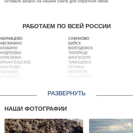
оставьте запрос на нашем сайте для обратной связи.
РАБОТАЕМ ПО ВСЕЙ РОССИИ
АБРАМЦЕВО
САФОНОВО
АВСЮНИНО
БИЙСК
АЛАБИНО
ВОЛГОДОНСК
АНДРЕЕВКА
ТИХОРЕЦК
АПРЕЛЕВКА
КИНГИСЕПП
АРХАНГЕЛЬСКОЕ
ТИМАШЕВСК
АШИТКОВО
ГАТЧИНА
АШУКИНО
ПЕТЕРГОФ
БАКШЕЕВО
ГУЛЬКЕВИЧИ
БАЛАШИХА
ВЫКСА
БАРВИХА
БЕРЕЗОВСКИЙ
БАРЫБИНО
ВЫБОРГ
БЕЛООЗЕРСКИЙ
ТУАПСЕ
БЕЛООМУТ
ЗИМА
БЕЛЫЕ СТОЛБЫ
БРАТСК
НАШИ ФОТОГРАФИИ
БОГОРОДСКОЕ
СЕВЕРОДВИНСК
БОЛЬШИЕ ВЯЗЕМЫ
БАЛАКОВО
БОЛЬШИЕ ДВОРЫ
НАХОДКА
БОЛЬШОЕ БУНЬКОВО
КОЛПИНО
БОРОДИНО
ЕЙСК