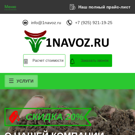
Меню
Наш полный прайс-лист
info@1navoz.ru
+7 (925) 921-19-25
Расчет стоимости
Заказать звонок
УСЛУГИ
СКИДКА 20%
СКИДКА 20%
СКИДКА 20%