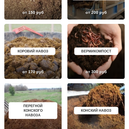
ГОРКИ ЛЕНИНСКИЕ
ХАНТЫ МАНСИЙСК
ГОРКИ-10
ДМИТРИЕВ
ДАВЫДОВО
ПЕТРОПАВЛОВСК КАМЧАТСКИЙ
от 150 руб
от 200 руб
ДЕДЕНЕВО
АПШЕРОНСК
ДЕДОВСК
ВЕЛИКИЕ ЛУКИ
ДЕМИХОВО
ЛОМОНОСОВ
ДЗЕРЖИНСКИЙ
НИЖНЕКАМСК
ДМИТРОВ
КАСПИЙСК
ДОЛГОПРУДНЫЙ
АЧИНСК
ДОМОДЕДОВО
ЧЕРКЕССК
ДОРОХОВО
ЖЕЛЕЗНОГОРСК
ДРЕЗНА
АСБЕСТ
КОРОВИЙ НАВОЗ
ВЕРМИКОМПОСТ
ДРУЖБА
БОРИСОГЛЕБСК
ДУБКИ
БУЗУЛУК
ДУБНА
ЕССЕНТУКИ
ДУБОВАЯ РОЩА
КАНСК
от 170 руб
от 300 руб
ЕГОРЬЕВСК
ТОСНО
ЖЕЛЕЗНОДОРОЖНЫЙ
ЭЛИСТА
ЖИЛЕВО
ХАСАВЮРТ
ЖУКОВСКИЙ
УХТА
ЗАГОРЯНСКИЙ
НОРИЛЬСК
ЗАПРУДНЯ
РЕЖ
ЗАРАЙСК
НОВОАЛТАЙСК
ПЕРЕГНОЙ
ЗАРЕЧЬЕ
НЕВИННОМЫССК
КОНСКОГО
КОНСКИЙ НАВОЗ
ЗВЕНИГОРОД
ГОРНО АЛТАЙСК
НАВОЗА
ЗЕЛЕНОГРАД
КИНЕШМА
ЗЕЛЕНОГРАДСКИЙ
СЕРОВ
ЗНАМЯ ОКТЯБРЯ
АЛЬМЕТЬЕВСК