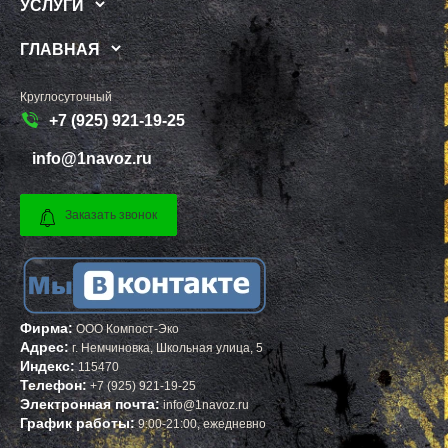
ПЕНИНО
ШАДРИНСК
УСЛУГИ
ПЕРВОМАЙСКОЕ
ДАНКОВ
ПЕРЕСВЕТ
МИЧУРИНСК
ГЛАВНАЯ
ПЕСКИ
ВЯЗНИКИ
ПИРОГОВСКИЙ
ГОРОДЕЦ
ПОВАРОВО
САСОВО
Круглосуточный
ПОДОЛЬСК
СУХОЙ ЛОГ
ПОЛУШКИНО
ГУРЬЕВСК
+7 (925) 921-19-25
ПОСЕЛОК ВОСКРЕСЕНСКОЕ
МИХАЙЛОВ
ПОСЕЛОК БИОКОМБИНАТА
НЯГАНЬ
info@1navoz.ru
ПОСЕЛОК БОЛЬШЕВИК
МЕЛЕУЗ
ПОСЕЛОК ВОЛОДАРСКОГО
КОЛЬЧУГИНО
ПОСЕЛОК ВОРОВСКОГО
КАМЫШИН
ПОСЕЛОК ИМ. ЦЮРУПЫ
ТИХВИН
Заказать звонок
ПОСЕЛОК ЛЕСНЫЕ ПОЛЯНЫ
НОВОШАХТИНСК
ПОСЕЛОК ЛМС
ВОЛЬСК
МОСРЕНТГЕН
КОНАКОВО
ПРАВДИНСКИЙ
САРАПУЛ
ПРИВОКЗАЛЬНЫЙ
КОМСОМОЛЬСК НА АМУРЕ
ПРОЛЕТАРСКИЙ
КИЗИЛЮРТ
ПРОТВИНО
МИХАЙЛОВСК
Фирма:
ООО Компост-Эко
ПТИЧНОЕ
ПЕТУШКИ
Адрес:
г.
Немчиновка
,
Школьная улица, 5
ПУЧКОВО
ПРИМОРСКО АХТАРСК
Индекс:
115470
ПУШКИНО
ЛЕСОСИБИРСК
Телефон:
+7 (925) 921-19-25
ПУЩИНО
БУДЕННОВСК
РАДОВИЦКИЙ
КАЛЯЗИН
Электронная почта:
info@1navoz.ru
РАЗВИЛКА
ГЛАЗОВ
График работы:
9:00-21:00, ежедневно
РАМЕНСКОЕ
РУБЦОВСК