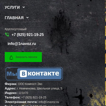
РЕЧИЦЫ
КАЧКАНАР
РЕШЕТНИКОВО
КОЗЕЛЬСК
УСЛУГИ
РЖАВКИ
ШАРЬЯ
РОГАЧЕВО
ЧИСТОПОЛЬ
РОГОЗИНО
ЕФРЕМОВ
ГЛАВНАЯ
РОДНИКИ
ЧЕРНЯХОВСК
РОЖДЕСТВЕНО
ЛЕРМОНТОВ
РОШАЛЬ
ТОРЖОК
Круглосуточный
РУБЛЕВО
ШУМЕРЛЯ
+7 (925) 921-19-25
РУЗА
ЛЕНИНСК
РЯЗАНОВСКИЙ
ШУЯ
info@1navoz.ru
СВЕРДЛОВСКИЙ
ТУЛУН
СЕВЕРНЫЙ
ЧЕРЕМХОВО
СЕЛО ЯМ
ПРОХЛАДНЫЙ
СЕЛЯТИНО
МЕЖДУРЕЧЕНСК
Заказать звонок
СЕРГИЕВ ПОСАД
КИРОВО ЧЕПЕЦК
СЕРЕБРЯНЫЕ ПРУДЫ
БЕЛАЯ КАЛИТВА
СЕРПУХОВ
КАСИМОВ
СКОРОПУСКОВСКИЙ
МОЖГА
СНЕГИРИ
КЫШТЫМ
СОЛНЕЧНОГОРСК
СТРУНИНО
СОЛНЦЕВО
МАЙСКИЙ
Фирма:
ООО Компост-Эко
СОФРИНО
АРСЕНЬЕВ
Адрес:
г.
Немчиновка
,
Школьная улица, 5
СОФЬИНО
ПОЛЕВСКОЙ
Индекс:
СТАРАЯ КУПАВНА
КИМОВСК
115470
СТАРБЕЕВО
ДАГЕСТАНСКИЕ ОГНИ
Телефон:
+7 (925) 921-19-25
СТАРЫЙ ГОРОДОК
ЗАВОЛЖЬЕ
Электронная почта:
info@1navoz.ru
СТОЛБОВАЯ
ЖИГУЛЕВСК