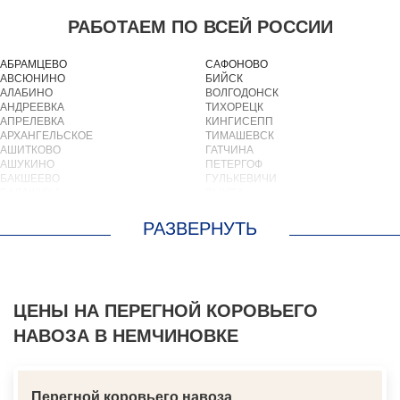
РАБОТАЕМ ПО ВСЕЙ РОССИИ
АБРАМЦЕВО
САФОНОВО
АВСЮНИНО
БИЙСК
АЛАБИНО
ВОЛГОДОНСК
АНДРЕЕВКА
ТИХОРЕЦК
АПРЕЛЕВКА
КИНГИСЕПП
АРХАНГЕЛЬСКОЕ
ТИМАШЕВСК
АШИТКОВО
ГАТЧИНА
АШУКИНО
ПЕТЕРГОФ
БАКШЕЕВО
ГУЛЬКЕВИЧИ
БАЛАШИХА
ВЫКСА
БАРВИХА
БЕРЕЗОВСКИЙ
БАРЫБИНО
ВЫБОРГ
БЕЛООЗЕРСКИЙ
ТУАПСЕ
БЕЛООМУТ
ЗИМА
БЕЛЫЕ СТОЛБЫ
БРАТСК
БОГОРОДСКОЕ
СЕВЕРОДВИНСК
БОЛЬШИЕ ВЯЗЕМЫ
БАЛАКОВО
БОЛЬШИЕ ДВОРЫ
ЦЕНЫ НА ПЕРЕГНОЙ КОРОВЬЕГО
НАХОДКА
БОЛЬШОЕ БУНЬКОВО
КОЛПИНО
НАВОЗА В НЕМЧИНОВКЕ
БОРОДИНО
ЕЙСК
БОТАКОВО
ВОЛЖСК
БРОННИЦЫ
НОВЫЙ УРЕНГОЙ
БУРЦЕВО
ЛЮБИМ
БУТОВО
ОСТРОВ
Перегной коровьего навоза