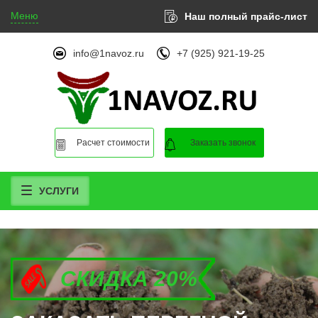
Меню
Наш полный прайс-лист
info@1navoz.ru
+7 (925) 921-19-25
Расчет стоимости
Заказать звонок
УСЛУГИ
СКИДКА 20%
СКИДКА 20%
СКИДКА 20%