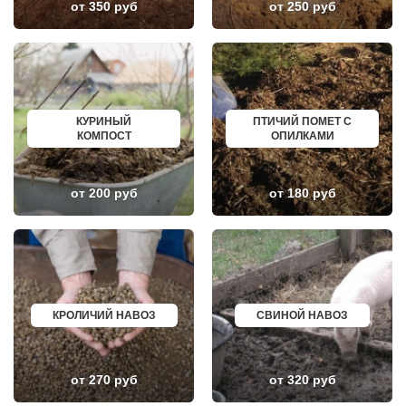
от 350 руб
от 250 руб
ЛИКИНО-ДУЛЕВО
СОСНОВЫЙ БОР
ЛОБАНОВО
РЕВДА
ЛОБНЯ
ГАГАРИН
ЛОПАТИНСКИЙ
ПОЧИНОК
ЛОСИНО-ПЕТРОВСКИЙ
ГУСЕВ
ЛОТОШИНО
КАНАШ
ЛУКИНО
КУРГАНИНСК
ЛУНЕВО
ЩЕКИНО
КУРИНЫЙ
ПТИЧИЙ ПОМЕТ С
ЛУХОВИЦЫ
ДИМИТРОВГРАД
КОМПОСТ
ОПИЛКАМИ
ЛЫТКАРИНО
СИМ
ЛЬВОВСКИЙ
МАЛОЯРОСЛАВЕЦ
ЛЮБЕРЦЫ
МАРИИНСК
ЛЮБУЧАНЫ
МИНУСИНСК
от 200 руб
от 180 руб
МАЛАХОВКА
ВЕРХНЯЯ ПЫШМА
МАЛИНО
РОССОШЬ
МАМЫРИ
УСТЬ ЛАБИНСК
МАРФИНО
КОМСОМОЛЬСК
МЕНДЕЛЕЕВО
РЖЕВ
МЕШКОВО
АЛЕКСЕЕВКА
МЕЩЕРИНО
ВЯЗЬМА
МИХНЕВО
ИШИМ
МИШЕРОНСКИЙ
ПОКРОВ
КРОЛИЧИЙ НАВОЗ
СВИНОЙ НАВОЗ
МОЖАЙСК
ЗЕЛЕНОДОЛЬСК
МОЛОДЕЖНЫЙ
ЛИВНЫ
МОЛОКОВО
БОБРОВ
МОНИНО
ЛИСКИ
от 270 руб
от 320 руб
МОСКОВСКИЙ
КУЗНЕЦК
МУХАНОВО
БАЛАШОВ