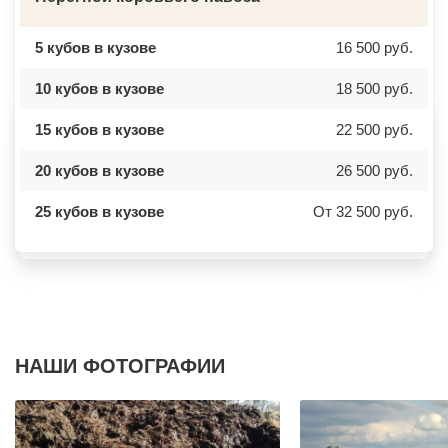
БЫКОВО
АЗОВ
БЫЛОВО
ЛАБИНСК
ВАЛУЕВО
КСТОВО
5 кубов в кузове
16 500 руб.
ВАТУТИНКИ
ЧАЙКОВСКИЙ
ВЕРБИЛКИ
НОВОЧЕРКАССК
10 кубов в кузове
18 500 руб.
ВЕРЕЙКА
МИАСС
ВЕРЕЯ
НАЛЬЧИК
ВЕРХНЕЕ МЯЧКОВО
УССУРИЙСК
15 кубов в кузове
22 500 руб.
ВЕРХОВЬЕ
КАМЕНСК ШАХТИНСКИЙ
ВИДНОЕ
КРАСНОЕ СЕЛО
ВИШНЯКОВСКИЕ ДАЧИ
ОРСК
20 кубов в кузове
26 500 руб.
ВЛАСЬЕВО
БЕРЕЗНИКИ
ВНУКОВО
ЯКУТСК
25 кубов в кузове
От 32 500 руб.
ВОЛОКОЛАМСК
КАМЕНСК УРАЛЬСКИЙ
ВОРОНОВО
БАЛАБАНОВО
ВОСКРЕСЕНСК
ВОЛОСОВО
ВОСТОЧНЫЙ
СЕРТОЛОВО
ВОСТРЯКОВО
ПЕРВОУРАЛЬСК
ВОСХОД
КИНЕЛЬ
ВЫСОКОВСК
НЕФТЕКАМСК
ГАЗОПРОВОД
БОГОРОДСК
ГЛАГОЛЕВО
АРТЕМ
ГЛЕБОВСКИЙ
ГОРЯЧИЙ КЛЮЧ
НАШИ ФОТОГРАФИИ
ГОЛИЦИНО
БОРОВИЧИ
ГОРКИ ЛЕНИНСКИЕ
ХАНТЫ МАНСИЙСК
ГОРКИ-10
ДМИТРИЕВ
ДАВЫДОВО
ПЕТРОПАВЛОВСК КАМЧАТСКИЙ
ДЕДЕНЕВО
АПШЕРОНСК