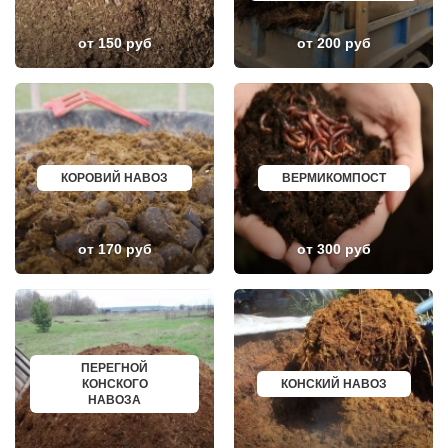
КАШИРА
ГЕОРГИЕВСК
КИЕВСКИЙ
НОВОКУЙБЫШЕВСК
КЛИМОВСК
МИНЕРАЛЬНЫЕ ВОДЫ
от 150 руб
от 200 руб
КЛИН
ЕЛАБУГА
КЛЯЗЬМА
ЕЛЕЦ
КНУТОВО
ПАВЛОВО
КОЖИНО
КИСЛОВОДСК
КОКОШКИНО
КРОПОТКИН
КОЛЮБАКИНО
УСОЛЬЕ
КОММУНАРКА
НИЖНЕВАРТОВСК
КОНСТАНТИНОВО
КОРЕНОВСК
КОРОВИЙ НАВОЗ
ВЕРМИКОМПОСТ
КОРЕНЕВО
ПИОНЕРСКИЙ
КОРОЛЕВ
КИРИШИ
КОСИНО
САРОВ
КОТЕЛЬНИКИ
ЧАПАЕВСК
от 170 руб
от 300 руб
КРАСКОВО
АЛЕКСИН
КРАСНАЯ ПАХРА
БЕЛОРЕЧЕНСК
КРАСНОАРМЕЙСК
БОЛЬШОЙ КАМЕНЬ
КРАСНОГОРСК
КИРЖАЧ
КРАСНОЗАВОДСК
ПРИОЗЕРСК
КРАСНОЗНАМЕНСК
САЛЬСК
КРАТОВО
ТОБОЛЬСК
КРЮКОВО
ВОТКИНСК
ПЕРЕГНОЙ
КУБИНКА
КИЗЛЯР
КОНСКОГО
КОНСКИЙ НАВОЗ
КУПАВНА
БЕРДСК
НАВОЗА
КУРОВСКОЕ
НЕФТЕЮГАНСК
ЛЕСНОЙ
ВОЛХОВ
ЛЕТОВО
САЛАВАТ