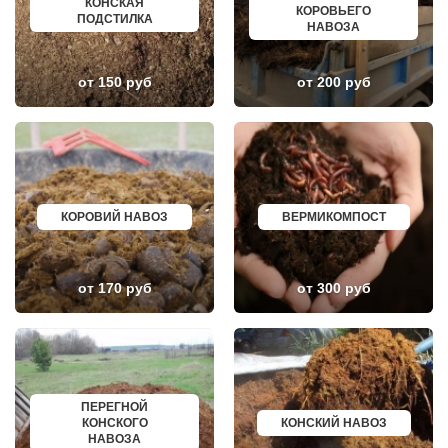
КОНСКАЯ
ГЛЕБОВСКИЙ
ГОРЯЧИЙ КЛЮЧ
КОРОВЬЕГО
ПОДСТИЛКА
ГОЛИЦИНО
БОРОВИЧИ
НАВОЗА
ГОРКИ ЛЕНИНСКИЕ
ХАНТЫ МАНСИЙСК
ГОРКИ-10
ДМИТРИЕВ
ДАВЫДОВО
ПЕТРОПАВЛОВСК КАМЧАТСКИЙ
от 150 руб
от 200 руб
ДЕДЕНЕВО
АПШЕРОНСК
ДЕДОВСК
ВЕЛИКИЕ ЛУКИ
ДЕМИХОВО
ЛОМОНОСОВ
ДЗЕРЖИНСКИЙ
НИЖНЕКАМСК
ДМИТРОВ
КАСПИЙСК
ДОЛГОПРУДНЫЙ
АЧИНСК
ДОМОДЕДОВО
ЧЕРКЕССК
ДОРОХОВО
ЖЕЛЕЗНОГОРСК
ДРЕЗНА
АСБЕСТ
КОРОВИЙ НАВОЗ
ВЕРМИКОМПОСТ
ДРУЖБА
БОРИСОГЛЕБСК
ДУБКИ
БУЗУЛУК
ДУБНА
ЕССЕНТУКИ
ДУБОВАЯ РОЩА
КАНСК
от 170 руб
от 300 руб
ЕГОРЬЕВСК
ТОСНО
ЖЕЛЕЗНОДОРОЖНЫЙ
ЭЛИСТА
ЖИЛЕВО
ХАСАВЮРТ
ЖУКОВСКИЙ
УХТА
ЗАГОРЯНСКИЙ
НОРИЛЬСК
ЗАПРУДНЯ
РЕЖ
ЗАРАЙСК
НОВОАЛТАЙСК
ПЕРЕГНОЙ
ЗАРЕЧЬЕ
НЕВИННОМЫССК
КОНСКОГО
КОНСКИЙ НАВОЗ
ЗВЕНИГОРОД
ГОРНО АЛТАЙСК
НАВОЗА
ЗЕЛЕНОГРАД
КИНЕШМА