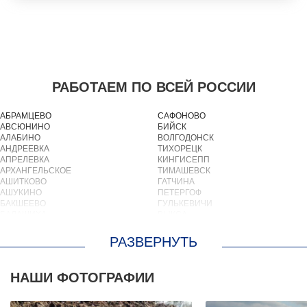
РАБОТАЕМ ПО ВСЕЙ РОССИИ
АБРАМЦЕВО
САФОНОВО
АВСЮНИНО
БИЙСК
АЛАБИНО
ВОЛГОДОНСК
АНДРЕЕВКА
ТИХОРЕЦК
АПРЕЛЕВКА
КИНГИСЕПП
АРХАНГЕЛЬСКОЕ
ТИМАШЕВСК
АШИТКОВО
ГАТЧИНА
АШУКИНО
ПЕТЕРГОФ
БАКШЕЕВО
ГУЛЬКЕВИЧИ
БАЛАШИХА
ВЫКСА
БАРВИХА
БЕРЕЗОВСКИЙ
БАРЫБИНО
ВЫБОРГ
БЕЛООЗЕРСКИЙ
ТУАПСЕ
БЕЛООМУТ
ЗИМА
БЕЛЫЕ СТОЛБЫ
БРАТСК
НАШИ ФОТОГРАФИИ
БОГОРОДСКОЕ
СЕВЕРОДВИНСК
БОЛЬШИЕ ВЯЗЕМЫ
БАЛАКОВО
БОЛЬШИЕ ДВОРЫ
НАХОДКА