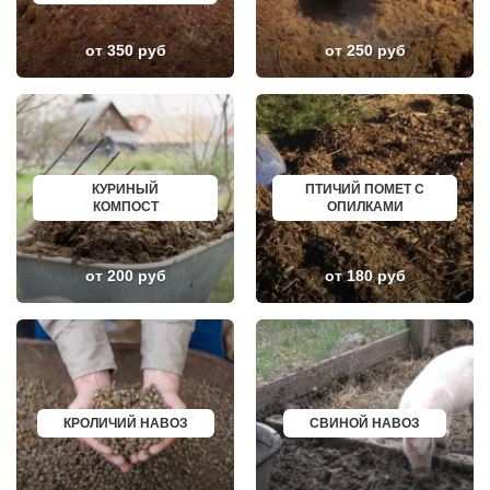
ЗЕЛЕНОГРАДСКИЙ
СЕРОВ
ЗНАМЯ ОКТЯБРЯ
АЛЬМЕТЬЕВСК
ИВАНТЕЕВКА
ГРОЗНЫЙ
от 350 руб
от 250 руб
ИКША
ЗЛАТОУСТ
ИСТРА
НОВОЧЕБОКСАРСК
КАЛИНИНЕЦ
МИРНЫЙ
КАШИРА
ГЕОРГИЕВСК
КИЕВСКИЙ
НОВОКУЙБЫШЕВСК
КЛИМОВСК
МИНЕРАЛЬНЫЕ ВОДЫ
КЛИН
ЕЛАБУГА
КЛЯЗЬМА
ЕЛЕЦ
КУРИНЫЙ
ПТИЧИЙ ПОМЕТ С
КНУТОВО
ПАВЛОВО
КОМПОСТ
ОПИЛКАМИ
КОЖИНО
КИСЛОВОДСК
КОКОШКИНО
КРОПОТКИН
КОЛЮБАКИНО
УСОЛЬЕ
КОММУНАРКА
НИЖНЕВАРТОВСК
от 200 руб
от 180 руб
КОНСТАНТИНОВО
КОРЕНОВСК
КОРЕНЕВО
ПИОНЕРСКИЙ
КОРОЛЕВ
КИРИШИ
КОСИНО
САРОВ
КОТЕЛЬНИКИ
ЧАПАЕВСК
КРАСКОВО
АЛЕКСИН
КРАСНАЯ ПАХРА
БЕЛОРЕЧЕНСК
КРАСНОАРМЕЙСК
БОЛЬШОЙ КАМЕНЬ
КРОЛИЧИЙ НАВОЗ
СВИНОЙ НАВОЗ
КРАСНОГОРСК
КИРЖАЧ
КРАСНОЗАВОДСК
ПРИОЗЕРСК
КРАСНОЗНАМЕНСК
САЛЬСК
КРАТОВО
ТОБОЛЬСК