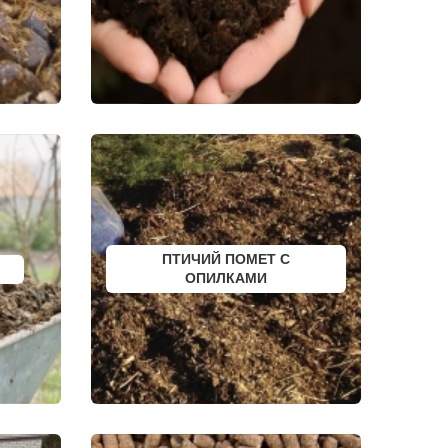
ПИКАЛЕВО
К
КОВЫЛКИНО
ПОЛЯРНЫЙ
ЫЙ
КУЛЕБАКИ
СЕРГАЧ
ПОРХОВ
РЫБНОЕ
АТКАРСК
ЕРШОВ
ГУБКИНСКИЙ
ЗАРИНСК
НОВОЗЫБКОВ
КИРИЛЛОВ
ЕССКИЙ
БОГУЧАР
БОРОВСК
МЕДЫНЬ
ПТИЧИЙ ПОМЕТ С
СОРТАВАЛА
КАЛТАН
ОПИЛКАМИ
ЮРГА
ВЯТСКИЕ ПОЛЯНЫ
ОЛЕНЕГОРСК
ЛЫСЬВА
НЕРЮНГРИ
АРСК
УДОМЛЯ
АМУРСК
ЧЕБАРКУЛЬ
НОЯБРЬСК