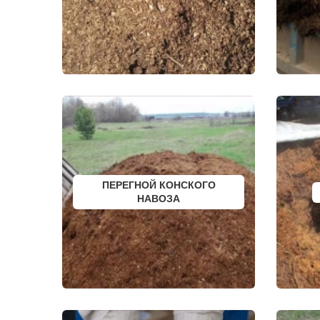
ДОМОДЕДОВО
СОЛНЕЧНО
ДОРОХОВО
СОЛНЦЕВО
ДРЕЗНА
СОФРИНО
ДРУЖБА
СОФЬИНО
ДУБКИ
СТАРАЯ КУ
ДУБНА
СТАРБЕЕВО
ДУБОВАЯ РОЩА
СТАРЫЙ ГО
ЕГОРЬЕВСК
СТОЛБОВА
ЖЕЛЕЗНОДОРОЖНЫЙ
СТУПИНО
ЖИЛЕВО
СХОДНЯ
ЖУКОВСКИЙ
СЫЧЕВО
ЗАГОРЯНСКИЙ
ТАЛДОМ
ЗАПРУДНЯ
ТЕКСТИЛЬ
ЗАРАЙСК
ТЕМПЫ
ЗАРЕЧЬЕ
ТИШКОВО
ЗВЕНИГОРОД
ТОМИЛИНО
ПЕРЕГНОЙ КОНСКОГО
ЗЕЛЕНОГРАД
ТРОИЦК
ЗЕЛЕНОГРАДСКИЙ
НАВОЗА
ТРОИЦКОЕ
ЗНАМЯ ОКТЯБРЯ
ТУГОЛЕССК
ИВАНТЕЕВКА
ТУПИКОВО
ИКША
ТУЧКОВО
ИСТРА
УВАРОВКА
КАЛИНИНЕЦ
УДЕЛЬНАЯ
КАШИРА
УЗУНОВО
КИЕВСКИЙ
УСПЕНСКО
КЛИМОВСК
ФИРСАНОВ
КЛИН
ФОМИНСКО
КЛЯЗЬМА
ФОСФОРИТ