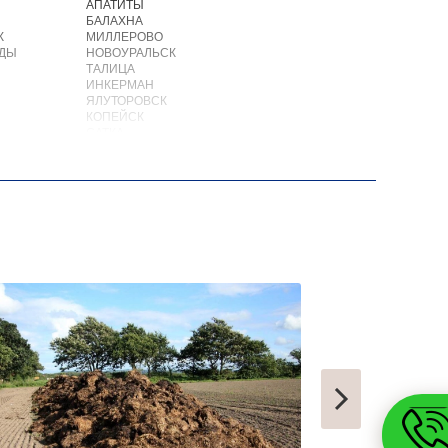
АПАТИТЫ
БАЛАХНА
К
МИЛЛЕРОВО
ОДЫ
НОВОУРАЛЬСК
ТАЛИЦА
ИНКЕРМАН
ЯЛУТОРОВСК
КОПЕЙСК
САТКА
АХТУБИНСК
ИШИМБАЙ
БИРОБИДЖАН
ШАРЫПОВО
ВАЛДАЙ
КУЙБЫШЕВ
СОЛИКАМСК
РОСЛАВЛЬ
ЗАВОДОУКОВСК
ЮЖНОУРАЛЬСК
ДЮРТЮЛИ
УЧАЛЫ
ВАЛУЙКИ
УРЮПИНСК
ЧАПЛЫГИН
МОНЧЕГОРСК
БЕЛИНСКИЙ
ПОХВИСТНЕВО
РАССКАЗОВО