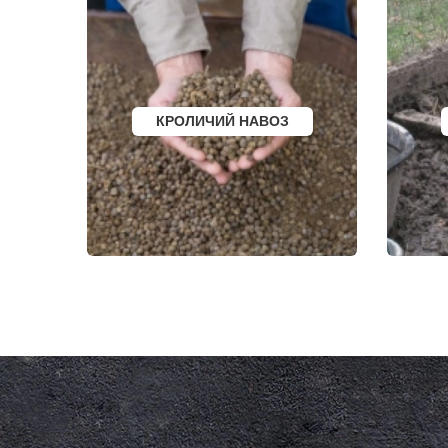
КНУТОВО
ФРЯЗИНО
КОЖИНО
ФРЯНОВО
КОКОШКИНО
ХИМКИ
КОЛЮБАКИНО
ХОРЛОВО
КОММУНАРКА
ХОТЬКОВО
КОНСТАНТИНОВО
ЧЕРЕПОВО
КОРЕНЕВО
ЧЕРКИЗОВО
КОРОЛЕВ
ЧЕРНОГОЛО
КРОЛИЧИЙ НАВОЗ
КОСИНО
ЧЕРНОЕ
КОТЕЛЬНИКИ
ЧЕРУСТИ
КРАСКОВО
ЧЕХОВ
КРАСНАЯ ПАХРА
ШАРАПОВО
КРАСНОАРМЕЙСК
ШАТУРА
КРАСНОГОРСК
ШАТУРТОРФ
КРАСНОЗАВОДСК
ШАХОВСКА
КРАСНОЗНАМЕНСК
ШЕРЕМЕТЬ
КРАТОВО
ШИШКИН Л
КРЮКОВО
ЩЕЛКОВО
КУБИНКА
ЩЕРБИНКА
КУПАВНА
ЭЛЕКТРОГО
КУРОВСКОЕ
ЭЛЕКТРОИЗ
ЛЕСНОЙ
ЭЛЕКТРОСТ
ЛЕТОВО
ЭЛЕКТРОУГ
ЛИКИНО-ДУЛЕВО
ЮБИЛЕЙН
ЛОБАНОВО
ЮПИТЕР
ЛОБНЯ
ЯКОВЛЕВС
ЛОПАТИНСКИЙ
ЯХРОМА
ЛОСИНО-ПЕТРОВСКИЙ
АНАПА