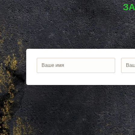
ЛОТОШИНО
ЕКАТЕРИНБ
ЗА
ЛУКИНО
КРАСНОДАР
ЛУНЕВО
НОВОСИБИ
ЛУХОВИЦЫ
ВОРОНЕЖ
ЛЫТКАРИНО
ИРКУТСК
ЛЬВОВСКИЙ
РОСТОВ
ЛЮБЕРЦЫ
САМАРА
ЛЮБУЧАНЫ
НЕЯ
МАЛАХОВКА
ВОЛГОГРАД
МАЛИНО
НИЖНИЙ Н
МАМЫРИ
КРАСНОЯР
МАРФИНО
ЧЕЛЯБИНС
МЕНДЕЛЕЕВО
УФА
МЕШКОВО
САНКТ-ПЕТ
МЕЩЕРИНО
ПЕРМЬ
МИХНЕВО
КАЗАНЬ
МИШЕРОНСКИЙ
РОСТОВ НА
МОЖАЙСК
САРАТОВ
МОЛОДЕЖНЫЙ
ТЮМЕНЬ
МОЛОКОВО
КАЛИНИНГР
МОНИНО
ТУЛА
МОСКОВСКИЙ
ПЕНЗА
МУХАНОВО
ЯРОСЛАВЛ
МЫТИЩИ
БАРНАУЛ
НАРО-ФОМИНСК
ОМСК
НАХАБИНО
БЕЛГОРОД
НЕКРАСОВКА
ЛИПЕЦК
НЕКРАСОВСКИЙ
СОЧИ