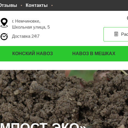
Отзывы
Контакты
г. Немчиновке,
Школьная улица, 5
Рас
Доставка 24\7
КОНСКИЙ НАВОЗ
НАВОЗ В МЕШКАХ
ОМПОСТ-ЭКО»
ОМПОСТ-ЭКО»
ОМПОСТ-ЭКО»